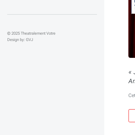
© 2025 Theatralement Votre
Design by: GVJ
« 
A
Ce